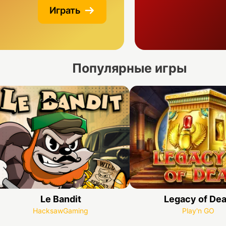
Играть
Популярные игры
Le Bandit
Legacy of De
HacksawGaming
Play'n GO