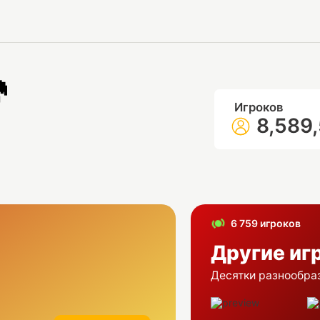

Игроков
8,589
6 759 игроков
Другие иг
Десятки разнообр